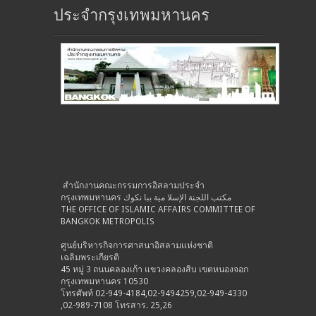
ประจำกรุงเทพมหานคร
สำนักงานคณะกรรมการอิสลามประจำ
กรุงเทพมหานคร مكتب اللجنة الإسلا مية ببا نكوك
THE OFFICE OF ISLAMIC AFFAIRS COMMITTEE OF
BANGKOK METROPOLIS
ศูนย์บริหารกิจการศาสนาอิสลามแห่งชาติ
เฉลิมพระเกียรติ
45 หมู่ 3 ถนนคลองเก้า แขวงคลองสิบ เขตหนองจอก
กรุงเทพมหานคร 10530
โทรศัพท์ 02-949-4184,02-9494259,02-949-4330
,02-989-7108 โทรสาร. 25,26