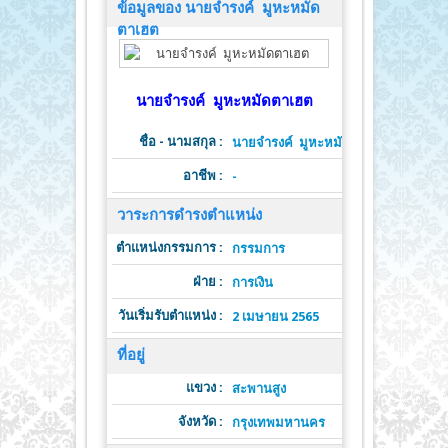
ข้อมูลของ นายจำรงค์ มูหะหมัด
ตาเฮต
นายจำรงค์ มูหะหมัดตาเฮต
ชื่อ - นามสกุล :
นายจำรงค์ มูหะหมัดตาเฮต
อาชีพ :
-
วาระการดำรงตำแหน่ง
ตำแหน่งกรรมการ :
ต
กรรมการ
ฝ่าย :
วาระดำ
การเงิน
วันเริ่มรับตำแหน่ง :
วั
2 เมษายน 2565
ที่อยู่
แขวง :
สะพานสูง
จังหวัด :
รหั
กรุงเทพมหานคร