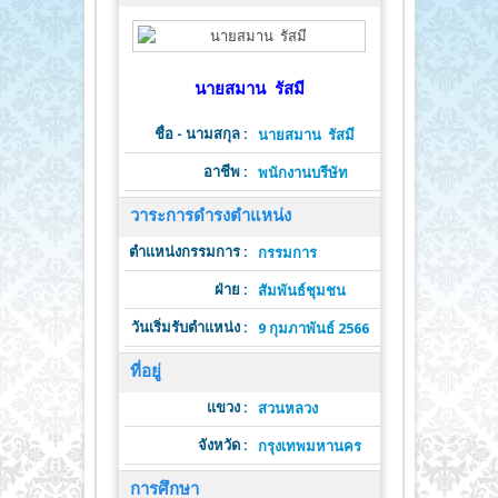
นายสมาน รัสมี
ชื่อ - นามสกุล :
นายสมาน รัสมี
อาชีพ :
พนักงานบรีษัท
วาระการดำรงตำแหน่ง
ตำแหน่งกรรมการ :
ต
กรรมการ
ฝ่าย :
วาระดำ
สัมพันธ์ชุมชน
วันเริ่มรับตำแหน่ง :
วั
9 กุมภาพันธ์ 2566
ที่อยู่
แขวง :
สวนหลวง
จังหวัด :
รหั
กรุงเทพมหานคร
การศึกษา