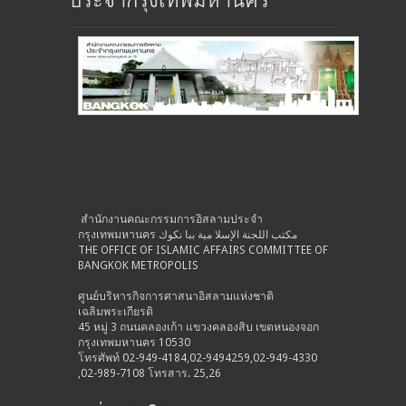
ประจำกรุงเทพมหานคร
สำนักงานคณะกรรมการอิสลามประจำ
กรุงเทพมหานคร مكتب اللجنة الإسلا مية ببا نكوك
THE OFFICE OF ISLAMIC AFFAIRS COMMITTEE OF
BANGKOK METROPOLIS
ศูนย์บริหารกิจการศาสนาอิสลามแห่งชาติ
เฉลิมพระเกียรติ
45 หมู่ 3 ถนนคลองเก้า แขวงคลองสิบ เขตหนองจอก
กรุงเทพมหานคร 10530
โทรศัพท์ 02-949-4184,02-9494259,02-949-4330
,02-989-7108 โทรสาร. 25,26