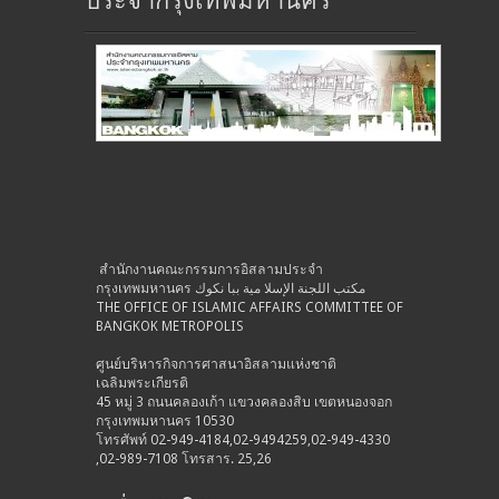
ประจำกรุงเทพมหานคร
สำนักงานคณะกรรมการอิสลามประจำ
กรุงเทพมหานคร مكتب اللجنة الإسلا مية ببا نكوك
THE OFFICE OF ISLAMIC AFFAIRS COMMITTEE OF
BANGKOK METROPOLIS
ศูนย์บริหารกิจการศาสนาอิสลามแห่งชาติ
เฉลิมพระเกียรติ
45 หมู่ 3 ถนนคลองเก้า แขวงคลองสิบ เขตหนองจอก
กรุงเทพมหานคร 10530
โทรศัพท์ 02-949-4184,02-9494259,02-949-4330
,02-989-7108 โทรสาร. 25,26