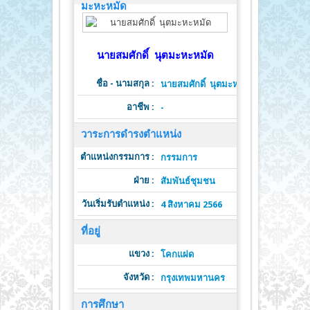
มะหะหมัด
นายสมศักดิ์ นุตมะหะหมัด
ชื่อ - นามสกุล :
นายสมศักดิ์ นุตมะหะหมัด
อาชีพ :
-
วาระการดำรงตำแหน่ง
ตำแหน่งกรรมการ :
ต
กรรมการ
ฝ่าย :
วาระดำ
สัมพันธ์ชุมชน
วันเริ่มรับตำแหน่ง :
วั
4 สิงหาคม 2566
ที่อยู่
แขวง :
โคกแฝด
จังหวัด :
รหั
กรุงเทพมหานคร
การศึกษา