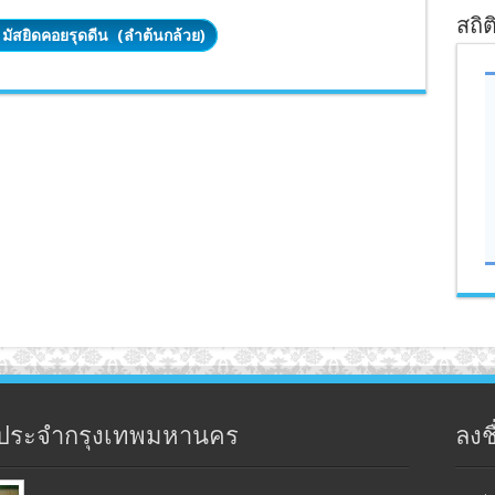
สถิต
า มัสยิดคอยรุดดีน (ลำต้นกล้วย)
ประจำกรุงเทพมหานคร
ลงชื