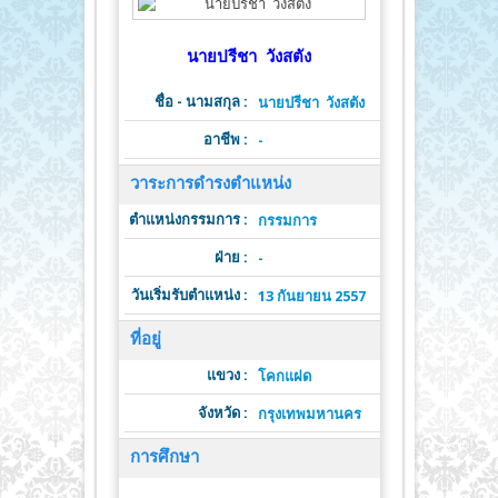
นายปรีชา วังสตัง
ชื่อ - นามสกุล :
นายปรีชา วังสตัง
อาชีพ :
-
วาระการดำรงตำแหน่ง
ตำแหน่งกรรมการ :
ต
กรรมการ
ฝ่าย :
วาระดำ
-
วันเริ่มรับตำแหน่ง :
วั
13 กันยายน 2557
ที่อยู่
แขวง :
โคกแฝด
จังหวัด :
รหั
กรุงเทพมหานคร
การศึกษา