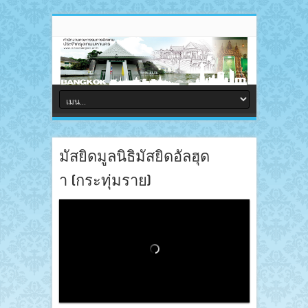
มัสยิดมูลนิธิมัสยิดอัลฮุด
า (กระทุ่มราย)