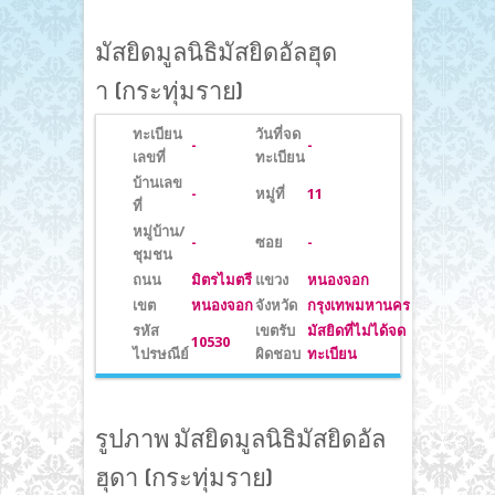
Loading
มัสยิดมูลนิธิมัสยิดอัลฮุด
า (กระทุ่มราย)
ทะเบียน
วันที่จด
-
-
เลขที่
ทะเบียน
บ้านเลข
-
หมู่ที่
11
ที่
หมู่บ้าน/
-
ซอย
-
ชุมชน
ถนน
มิตรไมตรี
แขวง
หนองจอก
เขต
หนองจอก
จังหวัด
กรุงเทพมหานคร
รหัส
เขตรับ
มัสยิดที่ไม่ได้จด
10530
ไปรษณีย์
ผิดชอบ
ทะเบียน
รูปภาพ มัสยิดมูลนิธิมัสยิดอัล
ฮุดา (กระทุ่มราย)