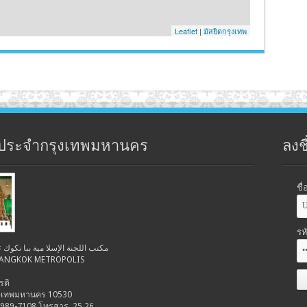
Leaflet
|
มัสยิดกรุงเทพ
ประจำกรุงเทพมหานคร
ลงชื
ชื
รห
สำนักงานคณะกรรมการอิสลามประจำกรุงเทพมหานคร مكتب اللجنة الإسلا مية ببا نكوك
 BANGKOK METROPOLIS
รติ
รุงเทพมหานคร 10530
-989-7108 โทรสาร. 25,26