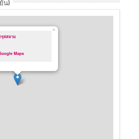
ยัน)
×
ารุสสลาม
 Google Maps