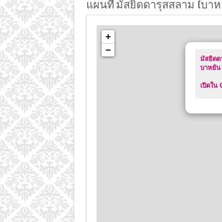
แผนที่ มัสยิดดารุสสลาม (บาห
+
−
มัสยิดด
บาหยัน
เปิดใน