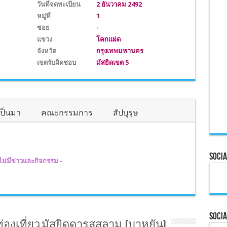
วันที่จดทะเบียน
2 ธันวาคม 2492
หมู่ที่
1
ซอย
-
แขวง
โคกแฝด
จังหวัด
กรุงเทพมหานคร
เขตรับผิดชอบ
มัสยิดเขต 5
เป็นมา
คณะกรรมการ
สัปบุรุษ
Socia
 ไม่มีข่าวและกิจกรรม -
Socia
่องเที่ยว มัสยิดดารุสสลาม (บาหยัน)