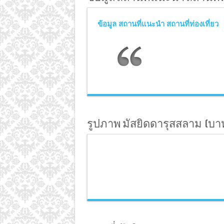
ข้อมูล สถานที่แนะนำ สถานที่ท่องเที่ยว
รูปภาพ มัสยิดดารุสสลาม (บา