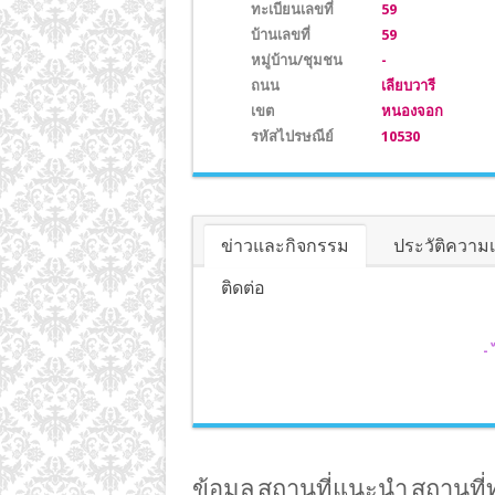
ทะเบียนเลขที่
59
บ้านเลขที่
59
หมู่บ้าน/ชุมชน
-
ถนน
เลียบวารี
เขต
หนองจอก
รหัสไปรษณีย์
10530
ข่าวและกิจกรรม
ประวัติความ
ติดต่อ
-
ข้อมูล สถานที่แนะนำ สถานที่ท