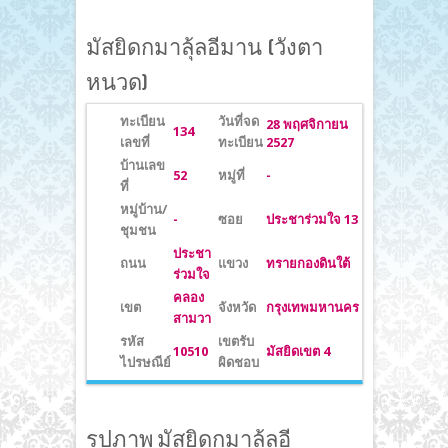
Loading
มัสยิดกมาลุ้ลอีมาน (วังตา
หนวด)
ทะเบียน
วันที่จด
28 พฤศจิกายน
134
เลขที่
ทะเบียน
2527
บ้านเลข
52
หมู่ที่
-
ที่
หมู่บ้าน/
-
ซอย
ประชาร่วมใจ 13
ชุมชน
ประชา
ถนน
แขวง
ทรายกองดินใต้
ร่วมใจ
คลอง
เขต
จังหวัด
กรุงเทพมหานคร
สามวา
รหัส
เขตรับ
10510
มัสยิดเขต 4
ไปรษณีย์
ผิดชอบ
รูปภาพ มัสยิดกมาลุ้ลอี