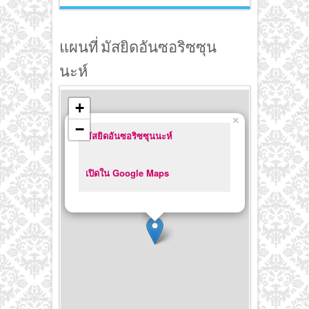
แผนที่ มัสยิดอันซอริซซุน
นะห์
+
×
−
มัสยิดอันซอริซซุนนะห์
เปิดใน Google Maps