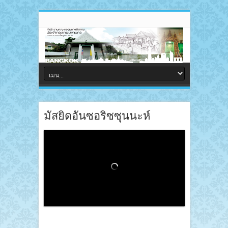
มัสยิดอันซอริซซุนนะห์
Loading