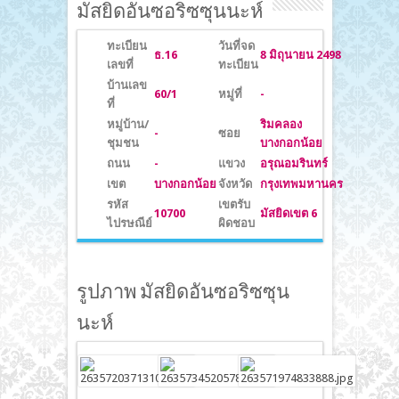
มัสยิดอันซอริซซุนนะห์
ทะเบียน
วันที่จด
ธ.16
8 มิถุนายน 2498
เลขที่
ทะเบียน
บ้านเลข
60/1
หมู่ที่
-
ที่
หมู่บ้าน/
ริมคลอง
-
ซอย
ชุมชน
บางกอกน้อย
ถนน
-
แขวง
อรุณอมรินทร์
เขต
บางกอกน้อย
จังหวัด
กรุงเทพมหานคร
รหัส
เขตรับ
10700
มัสยิดเขต 6
ไปรษณีย์
ผิดชอบ
รูปภาพ มัสยิดอันซอริซซุน
นะห์