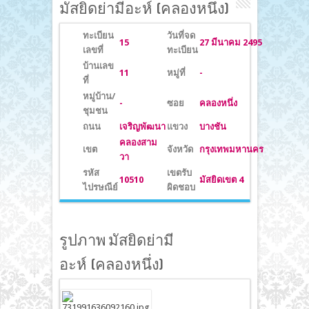
มัสยิดย่ามีอะห์ (คลองหนึ่ง)
ทะเบียน
วันที่จด
15
27 มีนาคม 2495
เลขที่
ทะเบียน
บ้านเลข
11
หมู่ที่
-
ที่
หมู่บ้าน/
-
ซอย
คลองหนึ่ง
ชุมชน
ถนน
เจริญพัฒนา
แขวง
บางชัน
คลองสาม
เขต
จังหวัด
กรุงเทพมหานคร
วา
รหัส
เขตรับ
10510
มัสยิดเขต 4
ไปรษณีย์
ผิดชอบ
รูปภาพ มัสยิดย่ามี
อะห์ (คลองหนึ่ง)