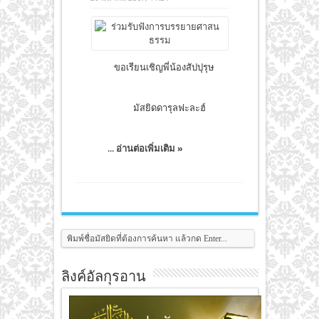
ขอเรียนเชิญพี่น้องสัปปุรุษ
มัสยิดดารุลฟะละฮ์
...
อ่านต่อเพิ่มเติม »
ลิงค์อัลกุรอาน