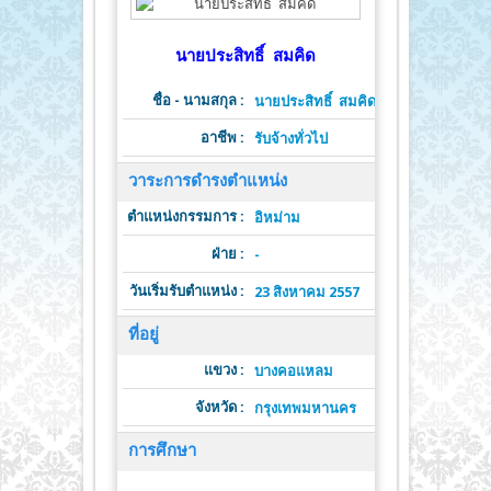
นายประสิทธิ์ สมคิด
ชื่อ - นามสกุล :
นายประสิทธิ์ สมคิด
อาชีพ :
รับจ้างทั่วไป
วาระการดำรงตำแหน่ง
ตำแหน่งกรรมการ :
ต
อิหม่าม
ฝ่าย :
วาระดำ
-
วันเริ่มรับตำแหน่ง :
วั
23 สิงหาคม 2557
ที่อยู่
แขวง :
บางคอแหลม
จังหวัด :
รหั
กรุงเทพมหานคร
การศึกษา