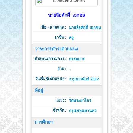
นายลือศักดิ์ เอกชน
ชื่อ - นามสกุล :
นายลือศักดิ์ เอกชน
อาชีพ :
ครู
วาระการดำรงตำแหน่ง
ตำแหน่งกรรมการ :
ต
กรรมการ
ฝ่าย :
วาระดำ
-
วันเริ่มรับตำแหน่ง :
วั
2 กุมภาพันธ์ 2562
ที่อยู่
แขวง :
วัดพระยาไกร
จังหวัด :
รหั
กรุงเทพมหานคร
การศึกษา