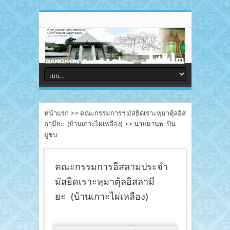
หน้าแรก
>>
คณะกรรมการฯ มัสยิดเราะหฺมาตุ้ลอิส
ลามียะ (บ้านเกาะไผ่เหลือง)
>>
นายมานพ บิน
ยูชบ
คณะกรรมการอิสลามประจำ
มัสยิดเราะหฺมาตุ้ลอิสลามี
ยะ (บ้านเกาะไผ่เหลือง)