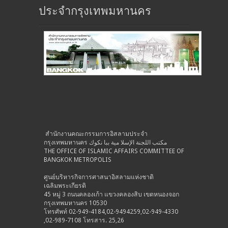
ประจำกรุงเทพมหานคร
สำนักงานคณะกรรมการอิสลามประจำ
กรุงเทพมหานคร مكتب اللجنة الإسلا مية ببا نكوك
THE OFFICE OF ISLAMIC AFFAIRS COMMITTEE OF
BANGKOK METROPOLIS
ศูนย์บริหารกิจการศาสนาอิสลามแห่งชาติ
เฉลิมพระเกียรติ
45 หมู่ 3 ถนนคลองเก้า แขวงคลองสิบ เขตหนองจอก
กรุงเทพมหานคร 10530
โทรศัพท์ 02-949-4184,02-9494259,02-949-4330
,02-989-7108 โทรสาร. 25,26