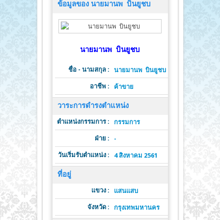
ข้อมูลของ นายมานพ บินยูชบ
นายมานพ บินยูชบ
ชื่อ - นามสกุล :
นายมานพ บินยูชบ
อาชีพ :
ค้าขาย
วาระการดำรงตำแหน่ง
ตำแหน่งกรรมการ :
ต
กรรมการ
ฝ่าย :
วาระดำ
-
วันเริ่มรับตำแหน่ง :
วั
4 สิงหาคม 2561
ที่อยู่
แขวง :
แสนแสบ
จังหวัด :
รหั
กรุงเทพมหานคร