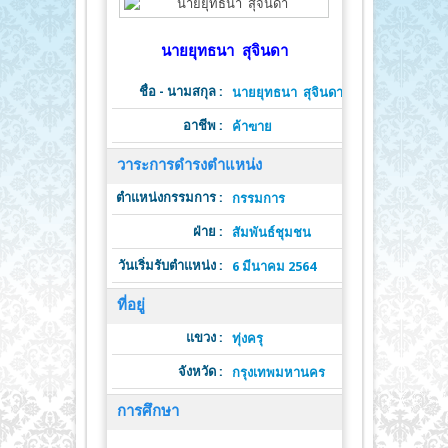
นายยุทธนา สุจินดา
ชื่อ - นามสกุล :
นายยุทธนา สุจินดา
อาชีพ :
ค้าฃาย
วาระการดำรงตำแหน่ง
ตำแหน่งกรรมการ :
ต
กรรมการ
ฝ่าย :
วาระดำ
สัมพันธ์ชุมชน
วันเริ่มรับตำแหน่ง :
วั
6 มีนาคม 2564
ที่อยู่
แขวง :
ทุ่งครุ
จังหวัด :
รหั
กรุงเทพมหานคร
การศึกษา