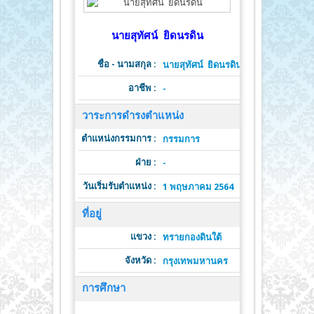
นายสุทัศน์ ยิดนรดิน
ชื่อ - นามสกุล :
นายสุทัศน์ ยิดนรดิน
อาชีพ :
-
วาระการดำรงตำแหน่ง
ตำแหน่งกรรมการ :
ต
กรรมการ
ฝ่าย :
วาระดำ
-
วันเริ่มรับตำแหน่ง :
วั
1 พฤษภาคม 2564
ที่อยู่
แขวง :
ทรายกองดินใต้
จังหวัด :
รหั
กรุงเทพมหานคร
การศึกษา