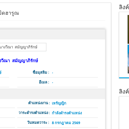
ลิงค
ิดฮารูณ
งวีณา สมัญญาภิรักษ์
ชื่อมุสลิม :
์
-
อีเมล :
-
ลิงค
ตำแหน่งงาน :
เหรัญญิก
วาระดำรงตำแหน่ง :
กำลังดำรงตำแหน่ง
วันหมดวาระ :
8 กรกฎาคม 2569