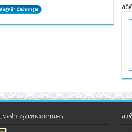
สถิต
ลับสู่หน้า มัสยิดฮารูณ
ประจำกรุงเทพมหานคร
ลงชื