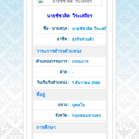
นายชัชวลิต วีระเสถียร
ชื่อ - นามสกุล :
นายชัชวลิต วีระเสถียร
อาชีพ :
ธุรกิจส่วนตัว
วาระการดำรงตำแหน่ง
ตำแหน่งกรรมการ :
ต
กรรมการ
ฝ่าย :
วาระดำ
-
วันเริ่มรับตำแหน่ง :
วั
1 ธันวาคม 2566
ที่อยู่
แขวง :
บุคคโล
จังหวัด :
รหั
กรุงเทพมหานคร
การศึกษา