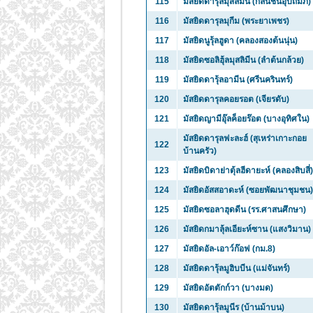
115
มัสยิดดารุ้ลมุสลิมีน (กลิ่นชื่นอุปถัมภ์)
116
มัสยิดดารุลมุกีม (พระยาเพชร)
117
มัสยิดนูรุ้ลฮูดา (คลองสองต้นนุ่น)
118
มัสยิดซอลิฮุ้ลมุสลิมีน (ลำต้นกล้วย)
119
มัสยิดดารุ้ลอามีน (ศรีนครินทร์)
120
มัสยิดดารุลคอยรอต (เจียรดับ)
121
มัสยิดญามีอุ๊ลค็อยร๊อต (บางอุทิศใน)
มัสยิดดารุลฟะละฮ์ (สุเหร่าเกาะกอย
122
บ้านครัว)
123
มัสยิดบิดาย่าตุ้ลฮีดายะห์ (คลองสิบสี่)
124
มัสยิดอัสสอาดะห์ (ซอยพัฒนาชุมชน)
125
มัสยิดซอลาฮุดดีน (รร.ศาสนศึกษา)
126
มัสยิดกมาลุ้ลเอียะห์ซาน (แสงวิมาน)
127
มัสยิดอัล-เอาว์ก๊อฟ (กม.8)
128
มัสยิดดารุ้ลมูฮิบบีน (แม่จันทร์)
129
มัสยิดอัตตักก์วา (บางมด)
130
มัสยิดดารุ้ลมูนีร (บ้านม้าบน)