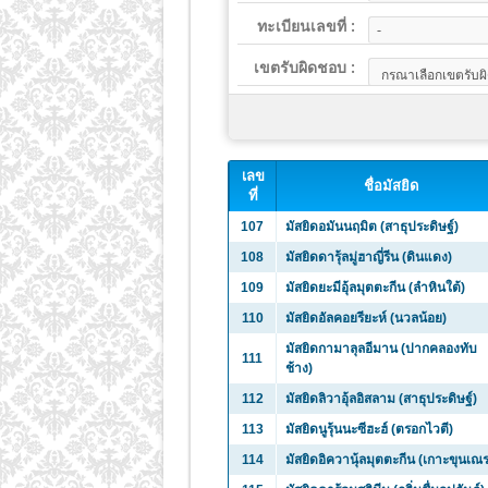
ทะเบียนเลขที่ :
เขตรับผิดชอบ :
เลข
ชื่อมัสยิด
ที่
107
มัสยิดอมันนฤมิต (สาธุประดิษฐ์)
108
มัสยิดดารุ้ลมู่ฮาญี่รีน (ดินแดง)
109
มัสยิดยะมีอุ้ลมุตตะกีน (ลำหินใต้)
110
มัสยิดอัลคอยรียะห์ (นวลน้อย)
มัสยิดกามาลุลอีมาน (ปากคลองทับ
111
ช้าง)
112
มัสยิดลิวาอุ้ลอิสลาม (สาธุประดิษฐ์)
113
มัสยิดนูรุ้นนะซีฮะฮ์ (ตรอกไวตี)
114
มัสยิดอิควานุ้ลมุตตะกีน (เกาะขุนเณร