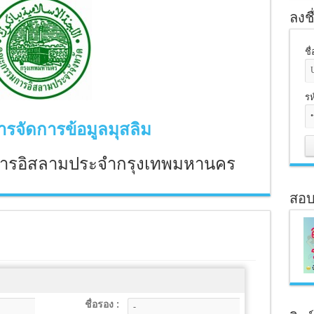
ลงชื
ชื
รห
รจัดการข้อมูลมุสลิม
ารอิสลามประจำกรุงเทพมหานคร
สอบ
ชื่อรอง :